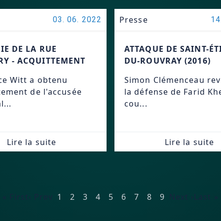
Presse
03. 06. 2022
14
IE DE LA RUE
ATTAQUE DE SAINT-ÉT
Y - ACQUITTEMENT
DU-ROUVRAY (2016)
e Witt a obtenu
Simon Clémenceau rev
ttement de l'accusée
la défense de Farid Khe
l...
cou...
Lire la suite
Lire la suite
« First
‹ Prev
1
2
3
4
5
6
7
8
9
Next ›
Last »