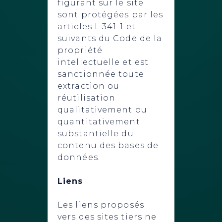
figurant sur le site
sont protégées par les
articles L.341-1 et
suivants du Code de la
propriété
intellectuelle et est
sanctionnée toute
extraction ou
réutilisation
qualitativement ou
quantitativement
substantielle du
contenu des bases de
données.
Liens
Les liens proposés
vers des sites tiers ne