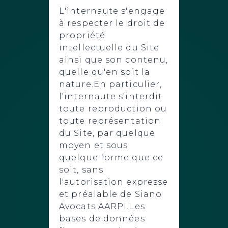
L'internaute s'engage
à respecter le droit de
propriété
intellectuelle du Site
ainsi que son contenu,
quelle qu'en soit la
nature.En particulier,
l'internaute s'interdit
toute reproduction ou
toute représentation
du Site, par quelque
moyen et sous
quelque forme que ce
soit, sans
l'autorisation expresse
et préalable de Siano
Avocats AARPI.Les
bases de données