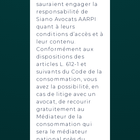
sauraient engager la
responsabilité de
Siano Avocats AARPI
quant à leurs
conditions d’accès et à
leur contenu.
Conformément aux
dispositions des
articles L. 612-1 et
suivants du Code de la
consommation, vous
avez la possibilité, en
cas de litige avec un
avocat, de recourir
gratuitement au
Médiateur de la
consommation qui
sera le médiateur
national près du