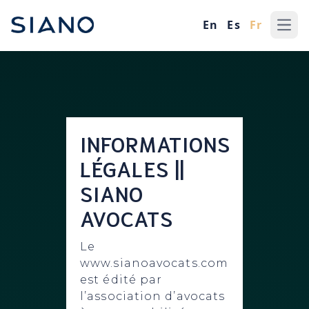
En
Es
Fr
Ope
INFORMATIONS
LÉGALES ||
SIANO
AVOCATS
Le
www.sianoavocats.com
est édité par
l’association d’avocats