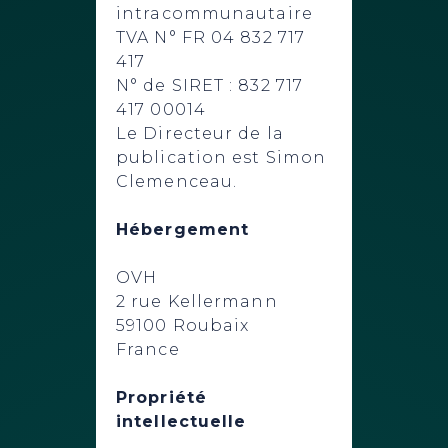
intracommunautaire
TVA N° FR 04 832 717
417
N° de SIRET : 832 717
417 00014
Le Directeur de la
publication est Simon
Clemenceau.
Hébergement
OVH
2 rue Kellermann
59100 Roubaix
France
Propriété
intellectuelle