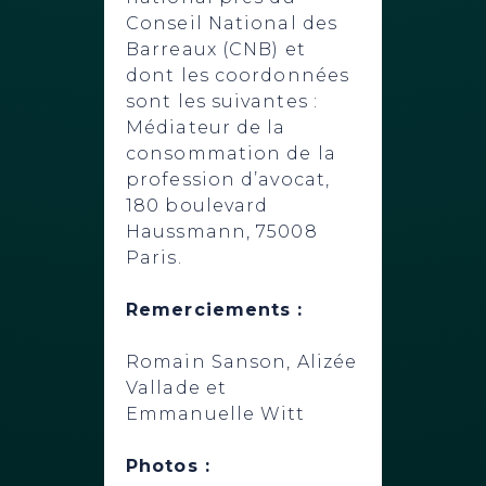
Conseil National des
Barreaux (CNB) et
dont les coordonnées
sont les suivantes :
Médiateur de la
consommation de la
profession d’avocat,
180 boulevard
Haussmann, 75008
Paris.
Remerciements :
Romain Sanson, Alizée
Vallade et
Emmanuelle Witt
Photos :