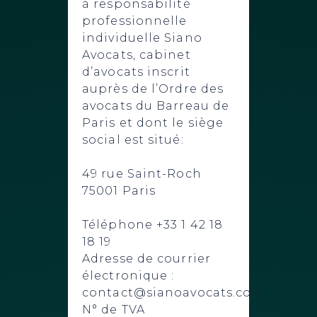
à responsabilité
professionnelle
individuelle Siano
Avocats, cabinet
d’avocats inscrit
auprès de l’Ordre des
avocats du Barreau de
Paris et dont le siège
social est situé:
49 rue Saint-Roch
75001 Paris
Téléphone +33 1 42 18
18 19
Adresse de courrier
électronique :
contact@sianoavocats.com
N° de TVA