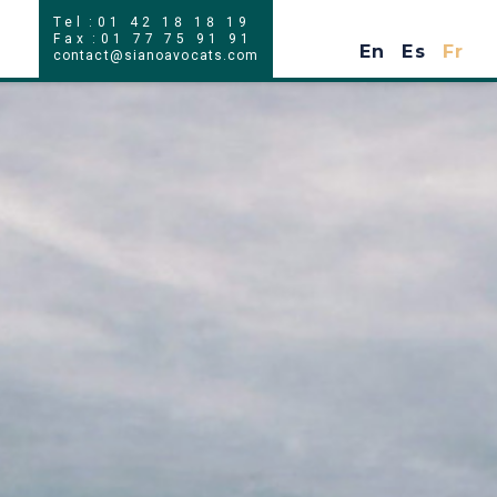
Tel
:
01 42 18 18 19
En
Es
Fr
Fax
:
01 77 75 91 91
En
Es
Fr
contact@sianoavocats.com