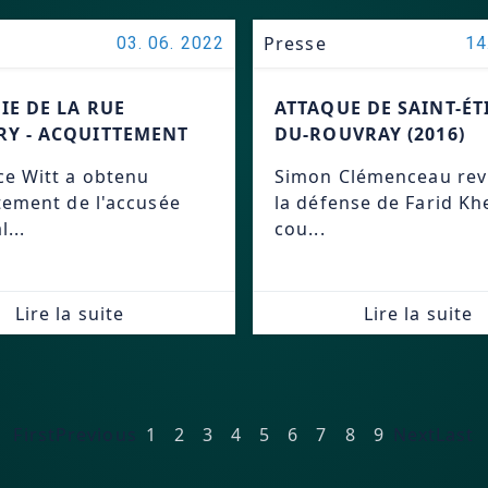
Presse
03. 06. 2022
14
IE DE LA RUE
ATTAQUE DE SAINT-ÉT
Y - ACQUITTEMENT
DU-ROUVRAY (2016)
e Witt a obtenu
Simon Clémenceau rev
ttement de l'accusée
la défense de Farid Khe
l...
cou...
Lire la suite
Lire la suite
First
Previous
1
2
3
4
5
6
7
8
9
Next
Last