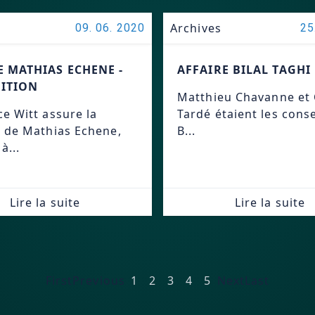
Archives
09. 06. 2020
25
E MATHIAS ECHENE -
AFFAIRE BILAL TAGHI
ITION
Matthieu Chavanne et 
e Witt assure la
Tardé étaient les conse
 de Mathias Echene,
B...
à...
Lire la suite
Lire la suite
First
Previous
1
2
3
4
5
Next
Last