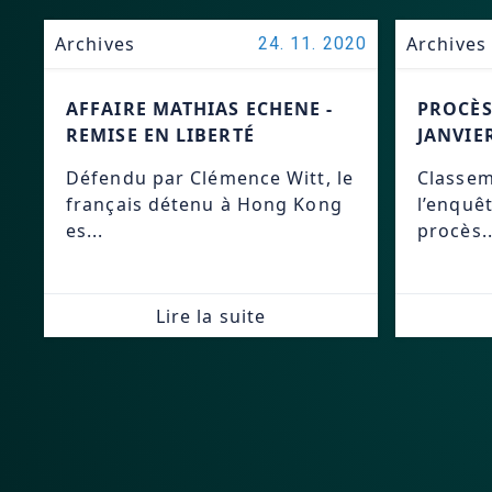
Archives
Archives
24. 11. 2020
AFFAIRE MATHIAS ECHENE -
PROCÈS
REMISE EN LIBERTÉ
JANVIE
Défendu par Clémence Witt, le
Classem
français détenu à Hong Kong
l’enquê
es...
procès..
Lire la suite