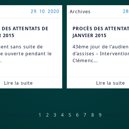
Archives
29. 10. 2020
28
 DES ATTENTATS DE
PROCÈS DES ATTENTAT
R 2015
JANVIER 2015
ent sans suite de
43ème jour de l’audie
te ouverte pendant le
d’assises – Interventio
.
Clémenc...
Lire la suite
Lire la suite
First
Previous
1
2
3
4
5
6
7
8
9
Next
Last