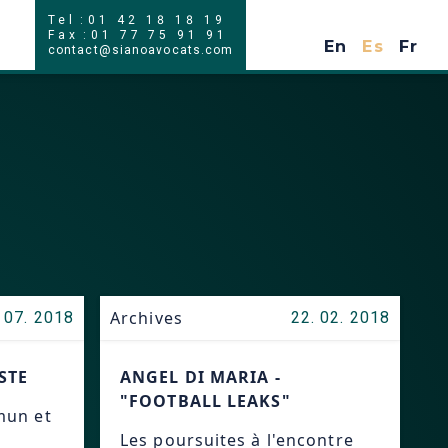
Tel
:
01 42 18 18 19
En
Es
Fr
Fax
:
01 77 75 91 91
En
Es
Fr
contact@sianoavocats.com
Archives
 07. 2018
22. 02. 2018
STE
ANGEL DI MARIA -
"FOOTBALL LEAKS"
mun et
Les poursuites à l'encontre