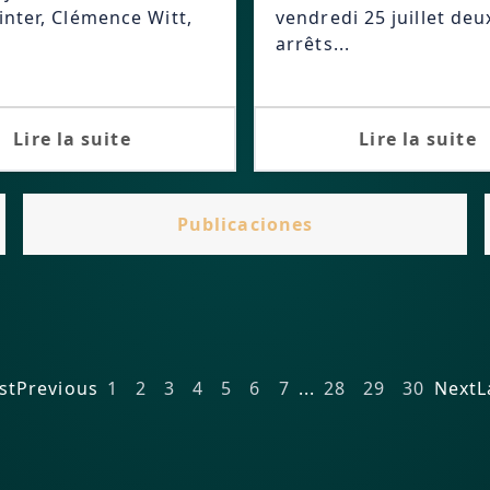
inter, Clémence Witt,
vendredi 25 juillet deu
arrêts...
Lire la suite
Lire la suite
Publicaciones
st
Previous
1
2
3
4
5
6
7
...
28
29
30
Next
L