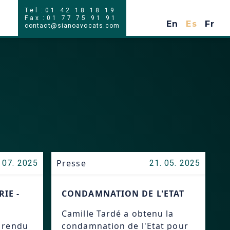
Tel
:
01 42 18 18 19
En
Es
Fr
Fax
:
01 77 75 91 91
En
Es
Fr
contact@sianoavocats.com
Presse
 07. 2025
21. 05. 2025
IE -
CONDAMNATION DE L'ETAT
Camille Tardé a obtenu la
a rendu
condamnation de l'Etat pour