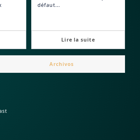
x
défaut...
Lire la suite
Archivos
ast