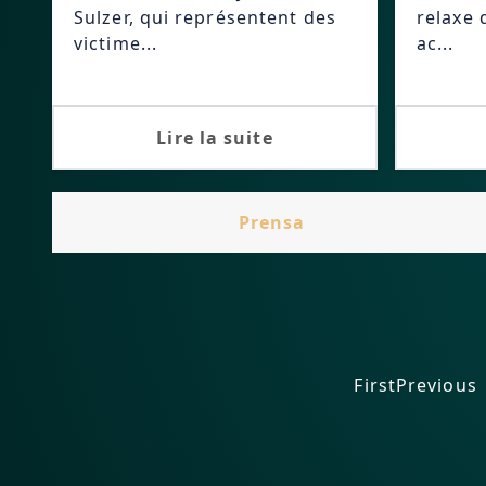
Sulzer, qui représentent des
relaxe 
victime...
ac...
Lire la suite
Prensa
First
Previous