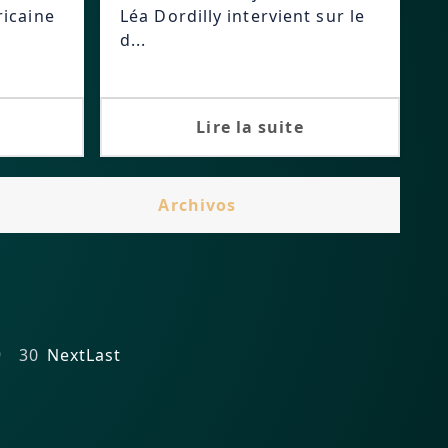
icaine
Léa Dordilly intervient sur le
d...
Lire la suite
Archivos
9
30
Next
Last