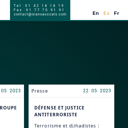
Tel
:
01 42 18 18 19
En
Es
Fr
Fax
:
01 77 75 91 91
En
Es
Fr
contact@sianoavocats.com
Presse
 05. 2023
22. 05. 2023
GROUPE
DÉFENSE ET JUSTICE
ANTITERRORISTE
Terrorisme et djihadistes :