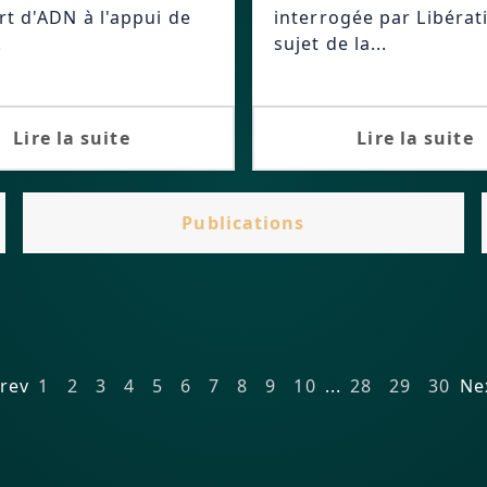
rt d'ADN à l'appui de
interrogée par Libérat
.
sujet de la...
Lire la suite
Lire la suite
Publications
Prev
1
2
3
4
5
6
7
8
9
10
...
28
29
30
Nex