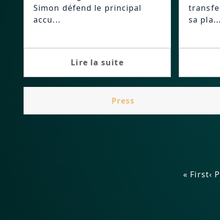
Simon défend le principal
transfe
accu...
sa pla..
Lire la suite
Press
« First
‹ 