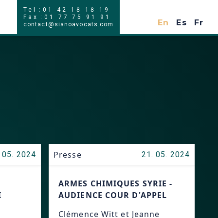
Tel
:
01 42 18 18 19
En
Es
Fr
Fax
:
01 77 75 91 91
En
Es
Fr
contact@sianoavocats.com
Presse
 05. 2024
21. 05. 2024
ARMES CHIMIQUES SYRIE -
I
AUDIENCE COUR D'APPEL
Clémence Witt et Jeanne