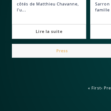
côtés de Matthieu Chavanne,
Sarron 
l'u...
famille 
Lire la suite
Press
« First
‹ Pr