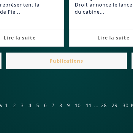
représentent la
Droit annonce le lanc
de Pie...
du cabine...
Lire la suite
Lire la suite
Publications
ev
1
2
3
4
5
6
7
8
9
10
11
...
28
29
30